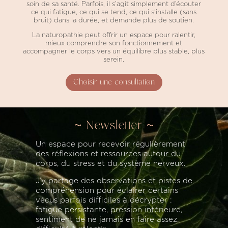
soin de sa santé. Parfois, il s’agit simplement d’écouter
ce qui fatigue, ce qui se tend, ce qui s’installe (sans
bruit) dans la durée, et demande plus de soutien.
La naturopathie peut offrir un espace pour ralentir,
mieux comprendre son fonctionnement et
accompagner le corps vers un équilibre plus stable, plus
serein.
Choisir une consultation
~ Newsletter ~
Un espace pour recevoir régulièrement
des réflexions et ressources autour du
corps, du stress et du système nerveux.
J’y partage des observations et pistes de
compréhension pour éclairer certains
vécus parfois difficiles à décrypter :
fatigue persistante, pression intérieure,
sentiment de ne jamais en faire assez,