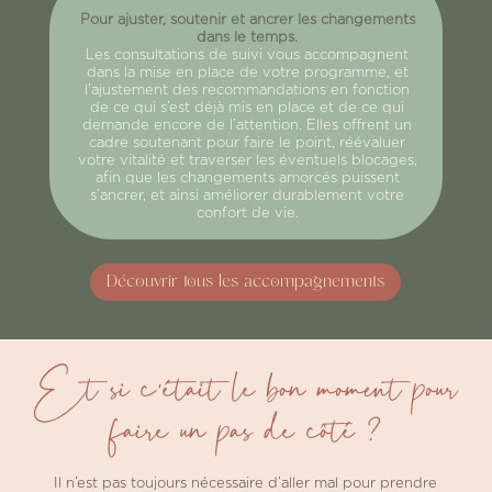
Pour ajuster, soutenir et ancrer les changements
dans le temps.
Les consultations de suivi vous accompagnent
dans la mise en place de votre programme, et
l’ajustement des recommandations en fonction
de ce qui s’est déjà mis en place et de ce qui
demande encore de l’attention. Elles offrent un
cadre soutenant pour faire le point, réévaluer
votre vitalité et traverser les éventuels blocages,
afin que les changements amorcés puissent
s’ancrer, et ainsi améliorer durablement votre
confort de vie.
Découvrir tous les accompagnements
Et si c’était le bon moment pour
faire un pas de côté ?
Il n’est pas toujours nécessaire d’aller mal pour prendre