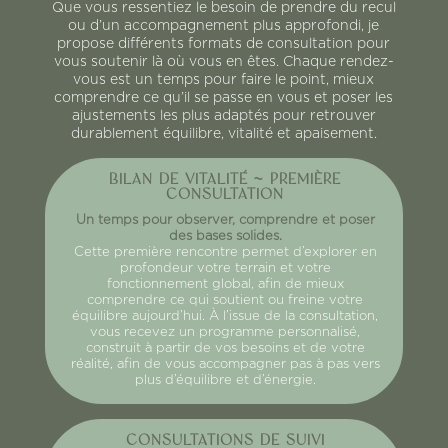
Que vous ressentiez le besoin de prendre du recul
ou d’un accompagnement plus approfondi, je
propose différents formats de consultation pour
vous soutenir là où vous en êtes. Chaque rendez-
vous est un temps pour faire le point, mieux
comprendre ce qu’il se passe en vous et poser les
ajustements les plus adaptés pour retrouver
durablement équilibre, vitalité et apaisement.
BILAN DE VITALITÉ ~ PREMIÈRE
CONSULTATION
Un temps pour observer, comprendre et poser
des bases solides.
Cette première rencontre permet d’explorer en
profondeur votre terrain et votre
fonctionnement global, afin de mieux
comprendre ce qui soutient ou freine votre
équilibre aujourd’hui. À l’issue de la consultation,
vous recevez un programme personnalisé,
construit à partir de vos besoins et de votre
réalité, afin de vous accompagner pas à pas vers
plus d’équilibre et d’énergie.
CONSULTATIONS DE SUIVI